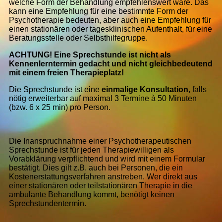
welche Form der Behandlung empfehlenswert wäre. Das
kann eine Empfehlung für eine bestimmte Form der
Psychotherapie bedeuten, aber auch eine Empfehlung für
einen stationären oder tagesklinischen Aufenthalt, für eine
Beratungsstelle oder Selbsthilfegruppe.
ACHTUNG! Eine Sprechstunde ist nicht als
Kennenlerntermin gedacht und nicht gleichbedeutend
mit einem freien Therapieplatz!
Die Sprechstunde ist eine
einmalige Konsultation
, falls
nötig erweiterbar auf maximal 3 Termine à 50 Minuten
(bzw. 6 x 25 min) pro Person.
Die Inanspruchnahme einer Psychotherapeutischen
Sprechstunde ist für jeden Therapiewilligen als
Vorabklärung verpflichtend und wird mit einem Formular
bestätigt. Dies gilt z.B. auch bei Personen, die ein
Kostenerstattungsverfahren anstreben. Wer direkt aus
einer stationären oder teilstationären Therapie in die
ambulante Behandlung kommt, benötigt keinen
Sprechstundentermin.