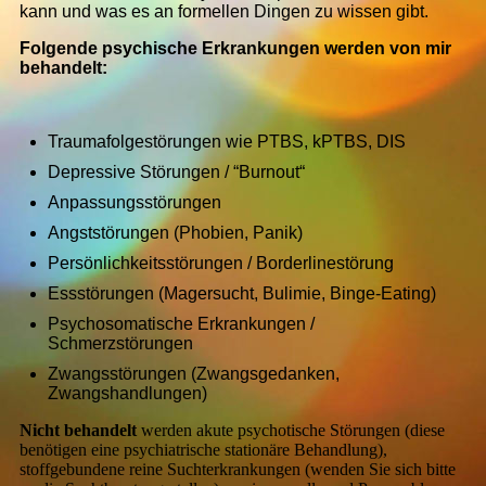
kann und was es an formellen Dingen zu wissen gibt.
Folgende psychische Erkrankungen werden von mir
behandelt:
Traumafolgestörungen wie PTBS, kPTBS, DIS
Depressive Störungen / “Burnout“
Anpassungsstörungen
Angststörungen (Phobien, Panik)
Persönlichkeitsstörungen / Borderlinestörung
Essstörungen (Magersucht, Bulimie, Binge-Eating)
Psychosomatische Erkrankungen /
Schmerzstörungen
Zwangsstörungen (Zwangsgedanken,
Zwangshandlungen)
Nicht behandelt
werden akute psychotische Störungen (diese
benötigen eine psychiatrische stationäre Behandlung),
stoffgebundene reine Suchterkrankungen (wenden Sie sich bitte