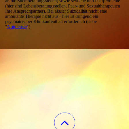
an die Suchtberatungsstellen) sowie sexuelle und Paarprobleme
(hier sind Lebensberatungsstellen, Paar- und Sexualtherapeuten
Ihre Ansprechpartner). Bei akuter Suizidalität reicht eine
ambulante Therapie nicht aus - hier ist dringend ein
psychiatrischer Klinikaufenthalt erforderlich (siehe
"
Notdienste
").