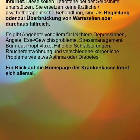
Internet
. Diese sollen Betroffene bei der Selbsthilfe
unterstützen. Sie ersetzen keine ärztliche /
psychotherapeutische Behandlung, sind als
Begleitung
oder zur Überbrückung von Wartezeiten aber
durchaus hilfreich
.
Es gibt Angebote vor allem für leichtere Depressionen,
Ängste, Ess-/Gewichtsprobleme, Stressmanagement,
Burn-out-Prophylaxe, Hilfe bei Schlafstörungen,
Raucherentwöhnung und verschiedene körperliche
Probleme wie etwa Asthma oder Diabetes.
Ein Blick auf die Homepage der Krankenkasse lohnt
sich allemal.